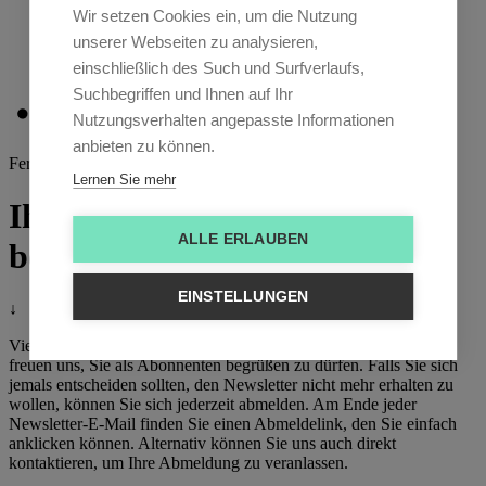
Nach/Lese
Wir setzen Cookies ein, um die Nutzung
Team
unserer Webseiten zu analysieren,
Events
einschließlich des Such und Surfverlaufs,
Kontakt
Suchbegriffen und Ihnen auf Ihr
Nutzungsverhalten angepasste Informationen
anbieten zu können.
Fertig
Lernen Sie mehr
Ihre Anmeldung wurde
ALLE ERLAUBEN
bestätigt
EINSTELLUNGEN
↓
Vielen Dank für Ihre Anmeldung zu unserem Newsletter! Wir
freuen uns, Sie als Abonnenten begrüßen zu dürfen. Falls Sie sich
jemals entscheiden sollten, den Newsletter nicht mehr erhalten zu
wollen, können Sie sich jederzeit abmelden. Am Ende jeder
Newsletter-E-Mail finden Sie einen Abmeldelink, den Sie einfach
anklicken können. Alternativ können Sie uns auch direkt
kontaktieren, um Ihre Abmeldung zu veranlassen.