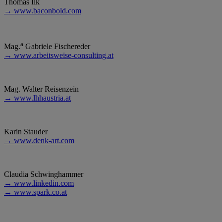
Thomas Ilk
→ www.baconbold.com
a
Mag.
Gabriele Fischereder
→ www.arbeitsweise-consulting.at
Mag. Walter Reisenzein
→ www.lhhaustria.at
Karin Stauder
→ www.denk-art.com
Claudia Schwinghammer
→ www.linkedin.com
→ www.spark.co.at