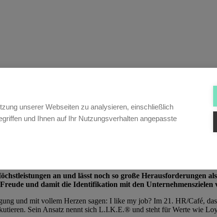
tzung unserer Webseiten zu analysieren, einschließlich
griffen und Ihnen auf Ihr Nutzungsverhalten angepasste
u Höchstleistungen an und lässt noch so große Herausforderungen 
reude und damit die Identifikation mit den Unternehmenszielen 
gung und mit vollem Herzen sagen: I like my job? Im 21. HR/Café, das 
tieren. Sein Ansatz nennt sich L.I.K.E.® und steht für Werte wie Loya