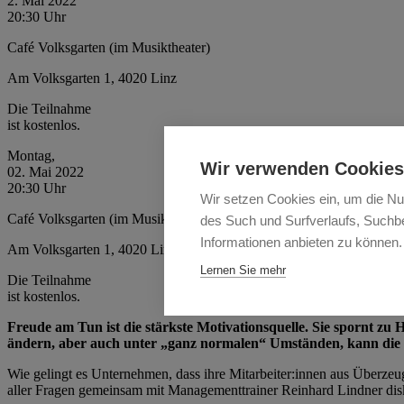
2. Mai 2022
20:30 Uhr
Café Volksgarten (im Musiktheater)
Am Volksgarten 1, 4020 Linz
Die Teilnahme
ist kostenlos.
Montag,
Wir verwenden Cookies
02. Mai 2022
20:30 Uhr
Wir setzen Cookies ein, um die Nu
Café Volksgarten (im Musiktheater)
des Such und Surfverlaufs, Suchbe
Informationen anbieten zu können.
Am Volksgarten 1, 4020 Linz
Lernen Sie mehr
Die Teilnahme
ist kostenlos.
Freude am Tun ist die stärkste Motivationsquelle. Sie spornt z
ändern, aber auch unter „ganz normalen“ Umständen, kann die F
Wie gelingt es Unternehmen, dass ihre Mitarbeiter:innen aus Überzeu
aller Fragen gemeinsam mit Managementtrainer Reinhard Lindner disku