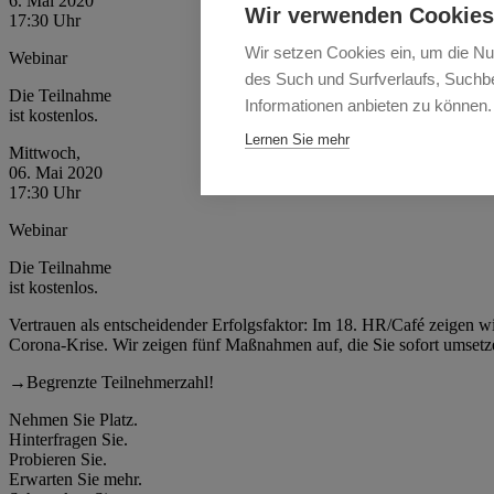
6. Mai 2020
Wir verwenden Cookies
17:30 Uhr
Wir setzen Cookies ein, um die Nu
Webinar
des Such und Surfverlaufs, Suchbe
Die Teilnahme
Informationen anbieten zu können.
ist kostenlos.
Lernen Sie mehr
Mittwoch,
06. Mai 2020
17:30 Uhr
Webinar
Die Teilnahme
ist kostenlos.
Vertrauen als entscheidender Erfolgsfaktor: Im 18. HR/Café zeigen w
Corona-Krise. Wir zeigen fünf Maßnahmen auf, die Sie sofort umse
→
Begrenzte Teilnehmerzahl!
Nehmen Sie Platz.
Hinterfragen Sie.
Probieren Sie.
Erwarten Sie mehr.