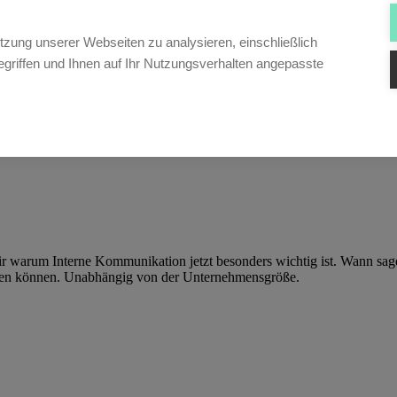
tzung unserer Webseiten zu analysieren, einschließlich
griffen und Ihnen auf Ihr Nutzungsverhalten angepasste
ir warum Interne Kommunikation jetzt besonders wichtig ist. Wann sage
tzen können. Unabhängig von der Unternehmensgröße.