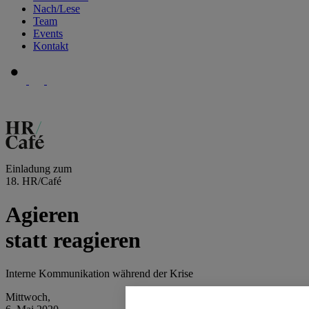
Nach/Lese
Team
Events
Kontakt
Einladung zum
18. HR/Café
Agieren
statt reagieren
Interne Kommunikation während der Krise
Mittwoch,