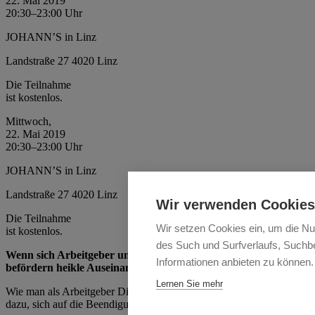
22. Mai 2019
20:30–23:00 Uhr
JOHANN’S in Linz
Landstraße 27 4020 Linz
Die Teilnahme
ist kostenlos.
Mittwoch,
22. Mai 2019
20:30–23:00 Uhr
JOHANN’S in Linz
Landstraße 27 4020 Linz
Wir verwenden Cookies
Die Teilnahme
Wir setzen Cookies ein, um die Nu
ist kostenlos.
des Such und Surfverlaufs, Suchbe
Wenn sich Arbeitgeber und Arbeitnehmer trennen, kommt es häu
Informationen anbieten zu können.
befördern heikle Auseinandersetzungen. Umso wertvoller ist dann
Lernen Sie mehr
Wie man als Arbeitgeber Dienstverträge korrekt beendet, darüber spr
dazu, sich auf die Beendigung von Dienstverhältnissen auch rechtlich 