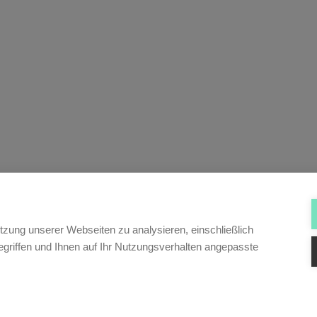
tzung unserer Webseiten zu analysieren, einschließlich
griffen und Ihnen auf Ihr Nutzungsverhalten angepasste
fig zu kleinen oder größeren emotionalen Verletzungen. Möglich
 ein rechtlich eindeutig formulierter Rahmen.
icht im 14. HR/Café RA Mag. Philipp Summereder von Summereder & Aign
vorzubereiten, um eine friktionsfreie Auflösung zu erzielen.