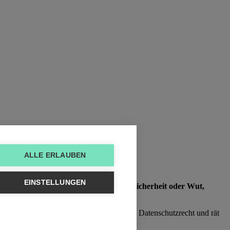
ALLE ERLAUBEN
EINSTELLUNGEN
e Konsequenzen, wie Enttäuschung, Unsicherheit oder Wut,
er. Er ist spezialisiert auf Arbeits- und Datenschutzrecht und rät