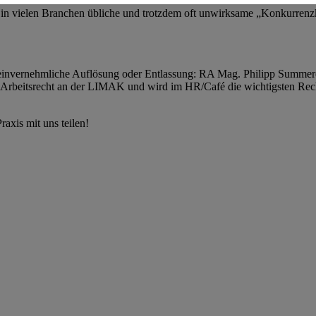
vielen Branchen übliche und trotzdem oft unwirksame „Konkurrenzklau
ernehmliche Auflösung oder Entlassung: RA Mag. Philipp Summereder
et Arbeitsrecht an der LIMAK und wird im HR/Café die wichtigsten Rec
axis mit uns teilen!