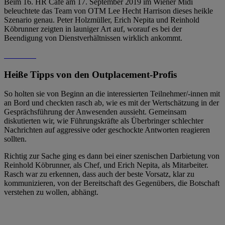
Beim 16. HR Café am 17. September 2019 im Wiener Midi
beleuchtete das Team von OTM Lee Hecht Harrison dieses heikle
Szenario genau. Peter Holzmüller, Erich Nepita und Reinhold
Köbrunner zeigten in launiger Art auf, worauf es bei der
Beendigung von Dienstverhältnissen wirklich ankommt.
Heiße Tipps von den Outplacement-Profis
So holten sie von Beginn an die interessierten Teilnehmer/-innen mit
an Bord und checkten rasch ab, wie es mit der Wertschätzung in der
Gesprächsführung der Anwesenden aussieht. Gemeinsam
diskutierten wir, wie Führungskräfte als Überbringer schlechter
Nachrichten auf aggressive oder geschockte Antworten reagieren
sollten.
Richtig zur Sache ging es dann bei einer szenischen Darbietung von
Reinhold Köbrunner, als Chef, und Erich Nepita, als Mitarbeiter.
Rasch war zu erkennen, dass auch der beste Vorsatz, klar zu
kommunizieren, von der Bereitschaft des Gegenübers, die Botschaft
verstehen zu wollen, abhängt.