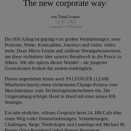
The new corporate way
Kontakt
von Tomá Ivanov
23. 03. 2023
Lesezeit: 8 Minuten
Der HR-Alltag ist geprägt von großen Veränderungen: neue
Prozesse, Werte, Kennzahlen, Journeys und vieles, vieles
mehr. Dazu Micro-Trends und zahllose Herangehensweisen,
um diese veränderte Idee unserer Berufswelt in die Praxis zu
führen. Wir alle spüren diesen Wandel – die jüngeren
Generationen fordern ihn zudem eindringlich.
Davon angetrieben leitete auch PALFINGER (12.600
Mitarbeiter:innen) einen elementaren Change-Prozess vom
Maschinenbau- zum Technologieunternehmen ein. Die
Umgestaltung erfolgte Hand in Hand mit einer neuen HR-
Strategie.
Ein sehr ehrliches, offenes Gespräch beim 24. HR/Cafe über
einen Weg voller Herausforderungen, Veränderungen,
Challenges, Siege, Niederlagen und Learnings mit Michael M.
Berger (Vice President Global Human Resources,