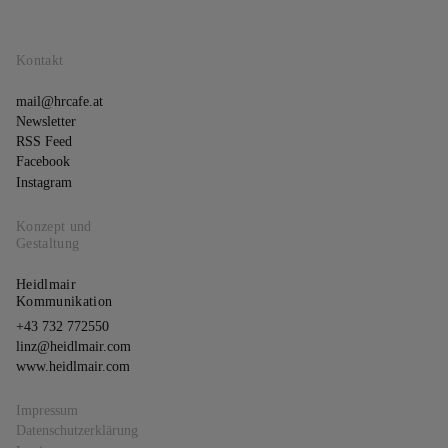
Kontakt
mail@hrcafe.at
Newsletter
RSS Feed
Facebook
Instagram
Konzept und
Gestaltung
Heidlmair
Kommunikation
+43 732 772550
linz@heidlmair.com
www.heidlmair.com
Impressum
Datenschutzerklärung