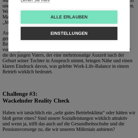
Maß an Gestaltungsspielraum“ sind recht dehnbare Formulierungen
Lernen Sie mehr
und können mitunter in jeder Organisation etwas Anderes bedeuten.
Wo die einen wirklich mit einem ausgeklügelten Lebensphasen-
Management aufwarten, bieten die anderen unter demselben
ALLE ERLAUBEN
„Marscherl“ gerade mal die Möglichkeit Teilzeit zu arbeiten.
Auch hier ist das Ziel, möglichst konkret zu sagen, was denn nun
EINSTELLUNGEN
genau damit gemeint ist. Das Zauberwort lautet: Storytelling.
Beispielhafte Geschichten wie jene der Mitarbeiterin, die
vorübergehend Teilzeit arbeitet, um ihre Matura nachzuholen oder
die des jungen Vaters, der eine mehrmonatige Auszeit nach der
Geburt seiner Tochter in Anspruch nimmt, bringen Nähe und einen
klaren Eindruck davon, was gelebte Work-Life-Balance in einem
Betrieb wirklich bedeutet.
Challenge #3:
Wackelnder Reality Check
Haben wir tatsächlich ein „sehr gutes Betriebsklima“ oder hätten wir
bloß gerne eines? Sind unsere Sozialleistungen wirklich attraktiv
und wenn ja, trifft das auch auf die Gesundheitsschuhe und die
Pensionsvorsorge zu, die wir unseren Millenials anbieten?