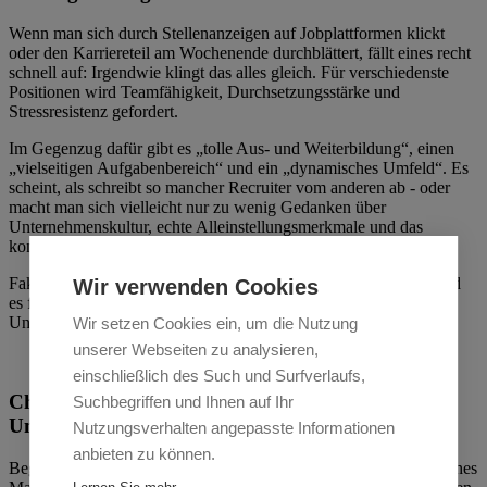
Wenn man sich durch Stellenanzeigen auf Jobplattformen klickt
oder den Karriereteil am Wochenende durchblättert, fällt eines recht
schnell auf: Irgendwie klingt das alles gleich. Für verschiedenste
Positionen wird Teamfähigkeit, Durchsetzungsstärke und
Stressresistenz gefordert.
Im Gegenzug dafür gibt es „tolle Aus- und Weiterbildung“, einen
„vielseitigen Aufgabenbereich“ und ein „dynamisches Umfeld“. Es
scheint, als schreibt so mancher Recruiter vom anderen ab - oder
macht man sich vielleicht nur zu wenig Gedanken über
Unternehmenskultur, echte Alleinstellungsmerkmale und das
konkrete Profil eines künftigen Mitarbeiters?
Fakt ist: Wenn jeder Arbeitgeber ähnliches fordert und bietet, wird
Wir verwenden Cookies
es für Bewerber fast unmöglich festzustellen, zu welchem
Unternehmen sie am besten passen und umgekehrt.
Wir setzen Cookies ein, um die Nutzung
unserer Webseiten zu analysieren,
einschließlich des Such und Surfverlaufs,
Challenge #2:
Suchbegriffen und Ihnen auf Ihr
Um den heißen Brei-Rederei
Nutzungsverhalten angepasste Informationen
anbieten zu können.
Begriffe wie „Vereinbarkeit von Familie und Beruf“ oder „ein hohes