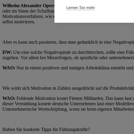
Wilhelm Alexander Operschal (WAO):
Verantwortlich für den Grad
Lernen Sie mehr
oder im Sinne der Schaffung aller Möglichkeiten, damit intrinsische M
Motivationsverfahren, wie eine finanzielle Belohnung für einen guten 
selbst motivieren.
Aber es kann auch passieren, dass man gedanklich in eine Negativspir
DW:
Um eine solche Negativspirale zu durchbrechen, sollte eine Fü
zugehen. Vor allem bei Misserfolgen, ob sportliche oder unternehmeris
WAO:
Nur in einem positiven und mutigen Arbeitsklima entsteht und 
Wie wirkt sich Motivation in Zahlen ausgedrückt auf die Produktivitä
WAO:
Fehlende Motivation kostet Firmen Milliarden. Das kann laut 
dieser Vermittlung kostete deutsche Unternehmen laut einer Modellrec
Unternehmerische Wertschöpfung, wenn sie beim eigenen Mitarbeiter 
Haben Sie konkrete Tipps für Führungskräfte?