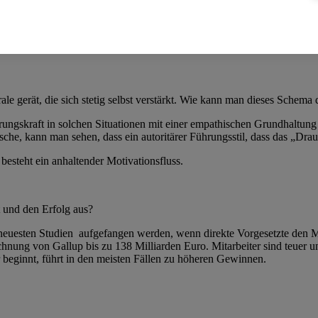
 der Motivation in einem Unternehmen sind ja vor allem die Führungs
otivation entsteht. Mit extrinsisch meine ich zum Beispiel das von den
Verbesserungsvorschlag. Intrinsisch steht für einen Führungsstil, der di
ale gerät, die sich stetig selbst verstärkt. Wie kann man dieses Schema
hrungskraft in solchen Situationen mit einer empathischen Grundhaltu
che, kann man sehen, dass ein autoritärer Führungsstil, dass das „Drau
besteht ein anhaltender Motivationsfluss.
t und den Erfolg aus?
neuesten Studien aufgefangen werden, wenn direkte Vorgesetzte den Mit
hnung von Gallup bis zu 138 Milliarden Euro. Mitarbeiter sind teuer u
beginnt, führt in den meisten Fällen zu höheren Gewinnen.