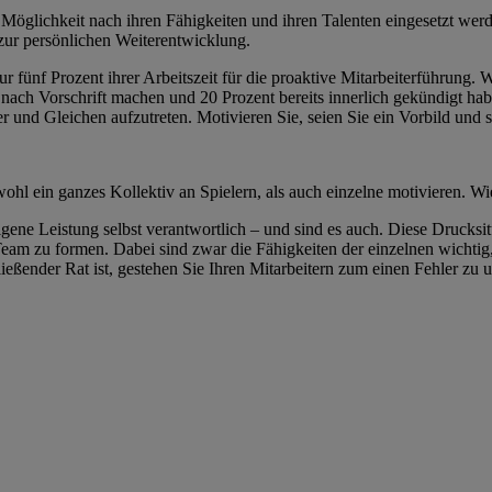
h Möglichkeit nach ihren Fähigkeiten und ihren Talenten eingesetzt wer
 zur persönlichen Weiterentwicklung.
fünf Prozent ihrer Arbeitszeit für die proaktive Mitarbeiterführung. W
t nach Vorschrift machen und 20 Prozent bereits innerlich gekündigt hab
ster und Gleichen aufzutreten. Motivieren Sie, seien Sie ein Vorbild und
hl ein ganzes Kollektiv an Spielern, als auch einzelne motivieren. Wie
eigene Leistung selbst verantwortlich – und sind es auch. Diese Drucks
Team zu formen. Dabei sind zwar die Fähigkeiten der einzelnen wichtig,
eßender Rat ist, gestehen Sie Ihren Mitarbeitern zum einen Fehler zu 