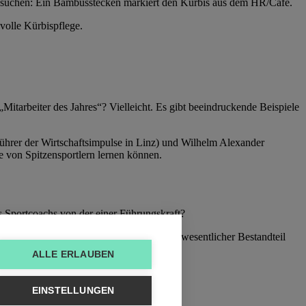
is suchen: Ein Bambusstecken markiert den Kürbis aus dem HR/Café.
evolle Kürbispflege.
itarbeiter des Jahres“? Vielleicht. Es gibt beeindruckende Beispiele
ührer der Wirtschaftsimpulse in Linz) und Wilhelm Alexander
e von Spitzensportlern lernen können.
es Sportcoachs von der einer Führungskraft?
tbar. Speziell im Sport ist der „Kopf“ ein wesentlicher Bestandteil
ALLE ERLAUBEN
EINSTELLUNGEN