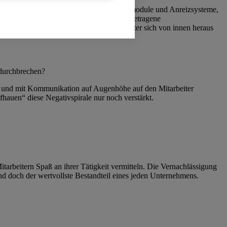
kräfte. Ob durch extrinsische Motivationsmodule und Anreizsysteme,
 Führungskräften an die Mitarbeiter herangetragene
e Möglichkeiten vorgibt, dass die Mitarbeiter sich von innen heraus
 durchbrechen?
ng und mit Kommunikation auf Augenhöhe auf den Mitarbeiter
fhauen“ diese Negativspirale nur noch verstärkt.
arbeitern Spaß an ihrer Tätigkeit vermitteln. Die Vernachlässigung
nd doch der wertvollste Bestandteil eines jeden Unternehmens.