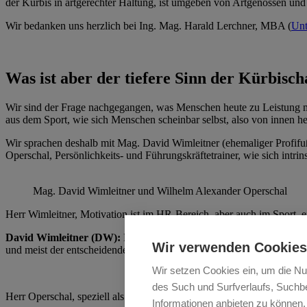
der Kürbis in artgerechter Haltung, ist umgeben von Artgenossen un
Wir bedanken uns herzlich bei Ing. Mag. Harald Lerchner, MBA (
Unt
Was ist aber der tiefere Sinn der Kürbisch
Wir sind der Frage nachgegangen, was Menschen heute zu Leistung mot
aus dem Sport, wie sich Menschen scheinbar selbst, also von innen h
Wir sprachen deshalb mit Mag. David Wimleitner (ehemaliger Profifu
Operschal, Persönlichkeits- und Führungskräftetrainer, wie sich intr
Mag. David Wimleitner und Wilhelm Alexander Operschal
Herr Wimleitner, Motivation ist im HR-Bereich, aber auch im Sport, e
David Wimleitner (DW):
Die Methoden unterscheiden sich eigentlich 
Wir verwenden Cookies
und meist der entscheidende Faktor zwischen Erfolg und Misserfolg.
Wir setzen Cookies ein, um die Nu
des Such und Surfverlaufs, Suchbe
Herr Operschal, speziell als Führungskräftetrainer - welche sind für 
Informationen anbieten zu können.