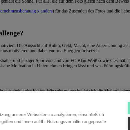
d genießt die Sonne. Für alle, die auf dem Foto gleich nach dem Bewe
ernehmensberatung x anders
) für das Zusenden des Fotos und die lieb
allenge?
iviert. Die Aussicht auf Ruhm, Geld, Macht, eine Auszeichnung als „M
eraus motivieren und dabei enorme Energien freisetzen.
ßballer und jetziger Sportvorstand von FC Blau-Weiß sowie Geschäftsf
insische Motivation in Unternehmen bringen lässt und was Führungskräft
in entscheidender Faktor. Wie sehr unterscheidet sich die Methode ein
nicht. Im Sport ist nur das Ergebnis meist schneller und deutlicher sich
tzung unserer Webseiten zu analysieren, einschließlich
griffen und Ihnen auf Ihr Nutzungsverhalten angepasste
Sie die wichtigsten Elemente, um nachhaltige Motivation zu erzielen?