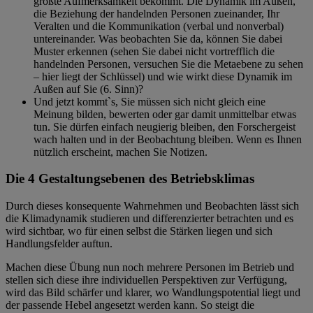
größte Aufmerksamkeit bekommt. Die Dynamik im Außen,
die Beziehung der handelnden Personen zueinander, Ihr
Veralten und die Kommunikation (verbal und nonverbal)
untereinander. Was beobachten Sie da, können Sie dabei
Muster erkennen (sehen Sie dabei nicht vortrefflich die
handelnden Personen, versuchen Sie die Metaebene zu sehen
– hier liegt der Schlüssel) und wie wirkt diese Dynamik im
Außen auf Sie (6. Sinn)?
Und jetzt kommt`s, Sie müssen sich nicht gleich eine
Meinung bilden, bewerten oder gar damit unmittelbar etwas
tun. Sie dürfen einfach neugierig bleiben, den Forschergeist
wach halten und in der Beobachtung bleiben. Wenn es Ihnen
nützlich erscheint, machen Sie Notizen.
Die 4 Gestaltungsebenen des Betriebsklimas
Durch dieses konsequente Wahrnehmen und Beobachten lässt sich
die Klimadynamik studieren und differenzierter betrachten und es
wird sichtbar, wo für einen selbst die Stärken liegen und sich
Handlungsfelder auftun.
Machen diese Übung nun noch mehrere Personen im Betrieb und
stellen sich diese ihre individuellen Perspektiven zur Verfügung,
wird das Bild schärfer und klarer, wo Wandlungspotential liegt und
der passende Hebel angesetzt werden kann. So steigt die