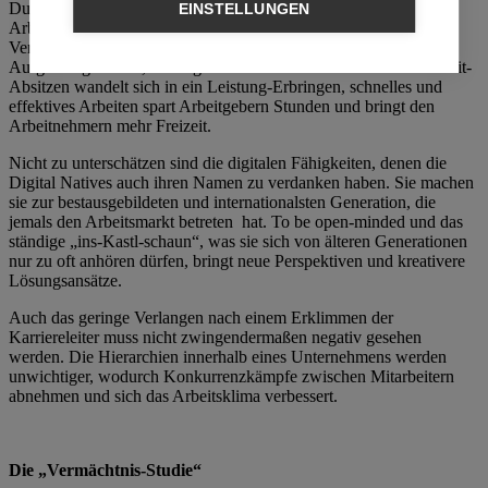
Durch selbstständigeres Zeitmanagement, das sich aus flexiblen
EINSTELLUNGEN
Arbeitszeiten ergibt, wird den einzelnen Arbeitnehmern mehr
Verantwortung übertragen, denn wird bei den zu erledigenden
Aufgaben getrödelt, verlängert sich die Arbeitszeit. Das Arbeitszeit-
Absitzen wandelt sich in ein Leistung-Erbringen, schnelles und
effektives Arbeiten spart Arbeitgebern Stunden und bringt den
Arbeitnehmern mehr Freizeit.
Nicht zu unterschätzen sind die digitalen Fähigkeiten, denen die
Digital Natives auch ihren Namen zu verdanken haben. Sie machen
sie zur bestausgebildeten und internationalsten Generation, die
jemals den Arbeitsmarkt betreten hat. To be open-minded und das
ständige „ins-Kastl-schaun“, was sie sich von älteren Generationen
nur zu oft anhören dürfen, bringt neue Perspektiven und kreativere
Lösungsansätze.
Auch das geringe Verlangen nach einem Erklimmen der
Karriereleiter muss nicht zwingendermaßen negativ gesehen
werden. Die Hierarchien innerhalb eines Unternehmens werden
unwichtiger, wodurch Konkurrenzkämpfe zwischen Mitarbeitern
abnehmen und sich das Arbeitsklima verbessert.
Die „Vermächtnis-Studie“