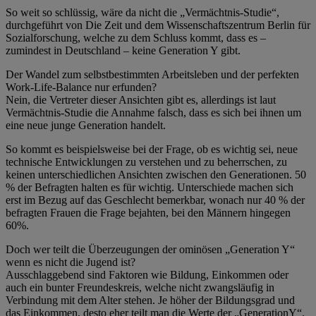
So weit so schlüssig, wäre da nicht die „Vermächtnis-Studie“,
durchgeführt von Die Zeit und dem Wissenschaftszentrum Berlin für
Sozialforschung, welche zu dem Schluss kommt, dass es –
zumindest in Deutschland – keine Generation Y gibt.
Der Wandel zum selbstbestimmten Arbeitsleben und der perfekten
Work-Life-Balance nur erfunden?
Nein, die Vertreter dieser Ansichten gibt es, allerdings ist laut
Vermächtnis-Studie die Annahme falsch, dass es sich bei ihnen um
eine neue junge Generation handelt.
So kommt es beispielsweise bei der Frage, ob es wichtig sei, neue
technische Entwicklungen zu verstehen und zu beherrschen, zu
keinen unterschiedlichen Ansichten zwischen den Generationen. 50
% der Befragten halten es für wichtig. Unterschiede machen sich
erst im Bezug auf das Geschlecht bemerkbar, wonach nur 40 % der
befragten Frauen die Frage bejahten, bei den Männern hingegen
60%.
Doch wer teilt die Überzeugungen der ominösen „Generation Y“
wenn es nicht die Jugend ist?
Ausschlaggebend sind Faktoren wie Bildung, Einkommen oder
auch ein bunter Freundeskreis, welche nicht zwangsläufig in
Verbindung mit dem Alter stehen. Je höher der Bildungsgrad und
das Einkommen, desto eher teilt man die Werte der „GenerationY“.