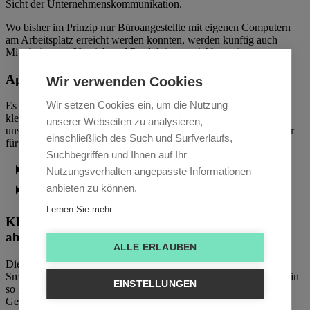
Sicht der Unternehmenskommunikation.
Wo bisher im Prinzip nur Büroangestellte mit eigenen Computern
am Arbeitsplatz erreicht werden konnten, werden künftig auch
Mitarbeiter aus Vertrieb und Produktion erreichbar sein.
Apps, Plattformen, Open Source Lösungen
Wir verwenden Cookies
Wir setzen Cookies ein, um die Nutzung
Es gibt bereits einige Anbieter, die ihre Tools in größeren und
kleineren Unternehmen umgesetzt haben. Zwei Lösungen, die
unserer Webseiten zu analysieren,
unserer Redaktion besonders ins Auge gesprungen sind, seien hier
einschließlich des Such und Surfverlaufs,
für einen raschen Überblick exemplarisch herausgegriffen:
Suchbegriffen und Ihnen auf Ihr
Nutzungsverhalten angepasste Informationen
Valido
anbieten zu können.
Liferay
Lernen Sie mehr
Klingt gut –
aber ist es wirklich so einfach?
ALLE ERLAUBEN
Die rasche technische Entwicklung und Verbreitung von
Smartphones und Tablets hat mobile Geräte in den letzten Jahren in
EINSTELLUNGEN
so gut wie jeden Haushalt gebracht. Doch vor allem die ältere
Generation hat im Allgemeinen so ihre Berührungsängste mit der