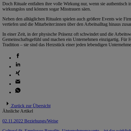
Doch Rituale entfalten ihre volle Wirkung nur, wenn sie authentisch 
wirkungslos und können sogar Misstrauen säen.
Neben den alltäglichen Ritualen spielen auch größere Events wie Fir
vertiefen und die Mitarbeiter:innen über den Arbeitsalltag hinaus z
In einer Zeit, in der physische Präsenz oft schwindet und die Arbeits
Gemeinschaftsgefühl und machen ein Unternehmen einzigartig. Für HR-
Tradition – sie sind das Herzstück einer jeden lebendigen Unternehme
Zurück zur Übersicht
Ähnliche Artikel
02.11.2022
Beziehungs/Weise
Cultural fit, Employee Benefits, Unternehmens­werte – ist das wirklic