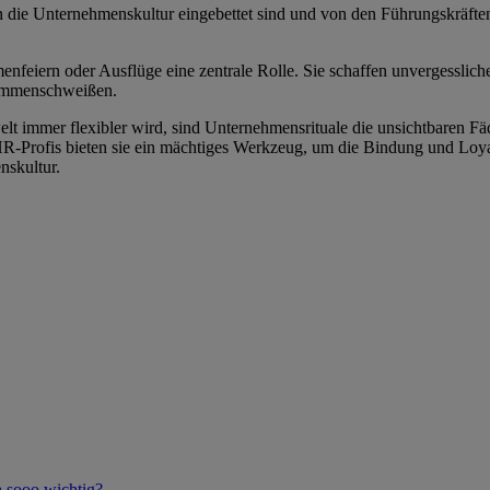
in die Unternehmenskultur eingebettet sind und von den Führungskräften
menfeiern oder Ausflüge eine zentrale Rolle. Sie schaffen unvergessl
usammenschweißen.
welt immer flexibler wird, sind Unternehmensrituale die unsichtbaren F
Profis bieten sie ein mächtiges Werkzeug, um die Bindung und Loyalitä
nskultur.
h sooo wichtig?