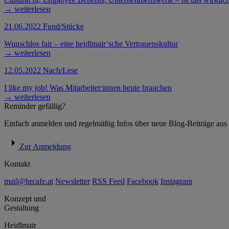
→
weiterlesen
21.06.2022
Fund/Stücke
Wunschlos fair – eine heidlmair‘sche Vertrauenskultur
→
weiterlesen
12.05.2022
Nach/Lese
I like my job! Was Mitarbeiter:innen heute brauchen
→
weiterlesen
Reminder gefällig?
Einfach anmelden und regelmäßig Infos über neue Blog-Beiträge aus
Zur Anmeldung
Kontakt
mail@hrcafe.at
Newsletter
RSS Feed
Facebook
Instagram
Konzept und
Gestaltung
Heidlmair