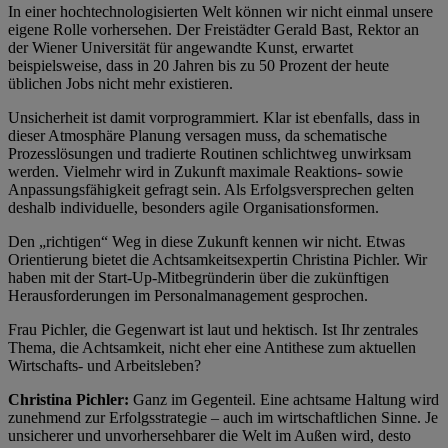
In einer hochtechnologisierten Welt können wir nicht einmal unsere
eigene Rolle vorhersehen. Der Freistädter Gerald Bast, Rektor an
der Wiener Universität für angewandte Kunst, erwartet
beispielsweise, dass in 20 Jahren bis zu 50 Prozent der heute
üblichen Jobs nicht mehr existieren.
Unsicherheit ist damit vorprogrammiert. Klar ist ebenfalls, dass in
dieser Atmosphäre Planung versagen muss, da schematische
Prozesslösungen und tradierte Routinen schlichtweg unwirksam
werden. Vielmehr wird in Zukunft maximale Reaktions- sowie
Anpassungsfähigkeit gefragt sein. Als Erfolgsversprechen gelten
deshalb individuelle, besonders agile Organisationsformen.
Den „richtigen“ Weg in diese Zukunft kennen wir nicht. Etwas
Orientierung bietet die Achtsamkeitsexpertin Christina Pichler. Wir
haben mit der Start-Up-Mitbegründerin über die zukünftigen
Herausforderungen im Personalmanagement gesprochen.
Frau Pichler, die Gegenwart ist laut und hektisch. Ist Ihr zentrales
Thema, die Achtsamkeit, nicht eher eine Antithese zum aktuellen
Wirtschafts- und Arbeitsleben?
Christina Pichler:
Ganz im Gegenteil. Eine achtsame Haltung wird
zunehmend zur Erfolgsstrategie – auch im wirtschaftlichen Sinne. Je
unsicherer und unvorhersehbarer die Welt im Außen wird, desto