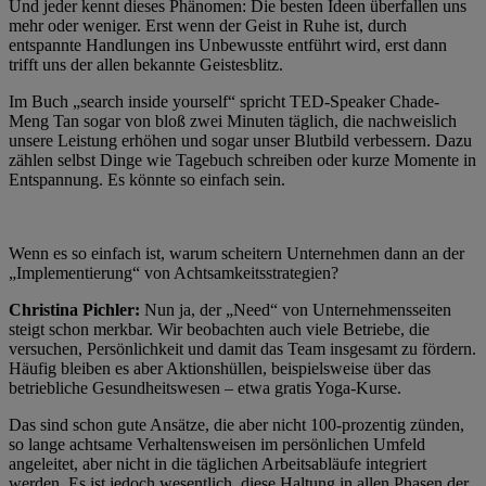
Und jeder kennt dieses Phänomen: Die besten Ideen überfallen uns
mehr oder weniger. Erst wenn der Geist in Ruhe ist, durch
entspannte Handlungen ins Unbewusste entführt wird, erst dann
trifft uns der allen bekannte Geistesblitz.
Im Buch „search inside yourself“ spricht TED-Speaker Chade-
Meng Tan sogar von bloß zwei Minuten täglich, die nachweislich
unsere Leistung erhöhen und sogar unser Blutbild verbessern. Dazu
zählen selbst Dinge wie Tagebuch schreiben oder kurze Momente in
Entspannung. Es könnte so einfach sein.
Wenn es so einfach ist, warum scheitern Unternehmen dann an der
„Implementierung“ von Achtsamkeitsstrategien?
Christina Pichler:
Nun ja, der „Need“ von Unternehmensseiten
steigt schon merkbar. Wir beobachten auch viele Betriebe, die
versuchen, Persönlichkeit und damit das Team insgesamt zu fördern.
Häufig bleiben es aber Aktionshüllen, beispielsweise über das
betriebliche Gesundheitswesen – etwa gratis Yoga-Kurse.
Das sind schon gute Ansätze, die aber nicht 100-prozentig zünden,
so lange achtsame Verhaltensweisen im persönlichen Umfeld
angeleitet, aber nicht in die täglichen Arbeitsabläufe integriert
werden. Es ist jedoch wesentlich, diese Haltung in allen Phasen der