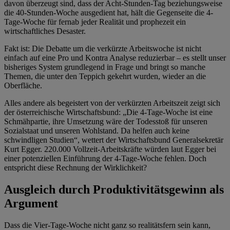
davon überzeugt sind, dass der Acht-Stunden-Tag beziehungsweise
die 40-Stunden-Woche ausgedient hat, hält die Gegenseite die 4-
Tage-Woche für fernab jeder Realität und prophezeit ein
wirtschaftliches Desaster.
Fakt ist: Die Debatte um die verkürzte Arbeitswoche ist nicht
einfach auf eine Pro und Kontra Analyse reduzierbar – es stellt unser
bisheriges System grundlegend in Frage und bringt so manche
Themen, die unter den Teppich gekehrt wurden, wieder an die
Oberfläche.
Alles andere als begeistert von der verkürzten Arbeitszeit zeigt sich
der österreichische Wirtschaftsbund: „Die 4-Tage-Woche ist eine
Schmähpartie, ihre Umsetzung wäre der Todesstoß für unseren
Sozialstaat und unseren Wohlstand. Da helfen auch keine
schwindligen Studien“, wettert der Wirtschaftsbund Generalsekretär
Kurt Egger. 220.000 Vollzeit-Arbeitskräfte würden laut Egger bei
einer potenziellen Einführung der 4-Tage-Woche fehlen. Doch
entspricht diese Rechnung der Wirklichkeit?
Ausgleich durch Produktivitäts­gewinn als
Argument
Dass die Vier-Tage-Woche nicht ganz so realitätsfern sein kann,