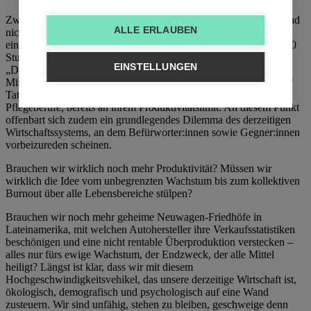
Zweifel an der Realisierbarkeit über alle Berufssparten hinweg sind
ALLE ERLAUBEN
nicht ganz unberechtigt: „Inwiefern wird eine Krankenschwester,
ein Polizist oder ein LKW-Fahrer produktiver, wenn sie 32 statt 40
Stunden arbeiten?“, fragt Wirtschaftsbund-Generalsekretär Egger.
EINSTELLUNGEN
„Die gleiche Arbeit in weniger Zeit bedeutet für die meisten
Mitarbeiter vor allem mehr Stress und nicht höhere Produktivität.“
Tatsächlich bewegen sich viele Berufssparten, wie beispielsweise
Pflegeberufe, bereits an ihrem Produktivitätslimit. An diesem Punkt
offenbart sich zudem ein grundlegendes Dilemma des derzeitigen
Wirtschaftssystems, an dem Befürworter:innen sowie Gegner:innen
vorbeizureden scheinen.
Brauchen wir wirklich noch mehr Produktivität? Müssen wir
wirklich die Idee vom unbegrenzten Wachstum bis zum kollektiven
Burnout über alle Lebensbereiche stülpen?
Brauchen wir noch mehr geheime Neuwagen-Friedhöfe in
Lateinamerika, mit welchen Autohersteller ihre Verkaufsstatistiken
beschönigen und eine nicht rentable Überproduktion verstecken –
alles nur fürs ewige Wachstum, der Endzweck, der alle Mittel
heiligt? Längst ist klar, dass wir mit diesem
Hochgeschwindigkeitsvehikel, das unsere derzeitige Wirtschaft ist,
ökologisch, demografisch und psychologisch auf eine Wand
zusteuern. Wir sind unfähig, stehen zu bleiben, geschweige denn